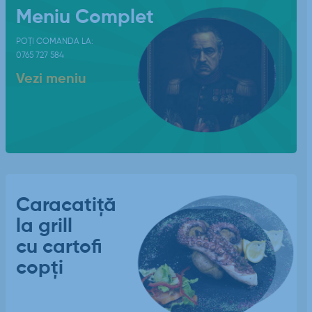
Meniu Complet
POȚI COMANDA LA:
0765 727 584
Vezi meniu
Caracatiță
la grill
cu cartofi
copți