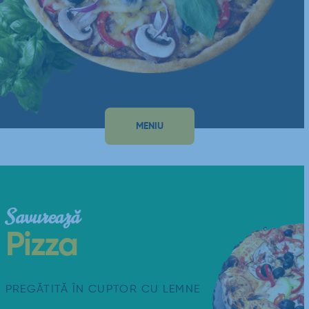
MENIU
Savurează
Pizza
PREGĂTITĂ ÎN CUPTOR CU LEMNE