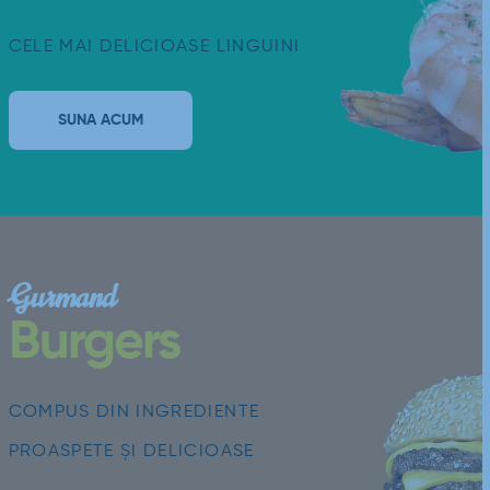
CELE MAI DELICIOASE LINGUINI
SUNA ACUM
Gurmand
Burgers
COMPUS DIN INGREDIENTE
PROASPETE ȘI DELICIOASE