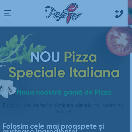
NOU
Pizza
Speciale Italiana
Noua noastră gamă de Pizza
Dacă nu vrei să faci o plimbare până la noi, venim noi
la tine!
Folosim cele mai proaspete și
gustoase ingrediente!