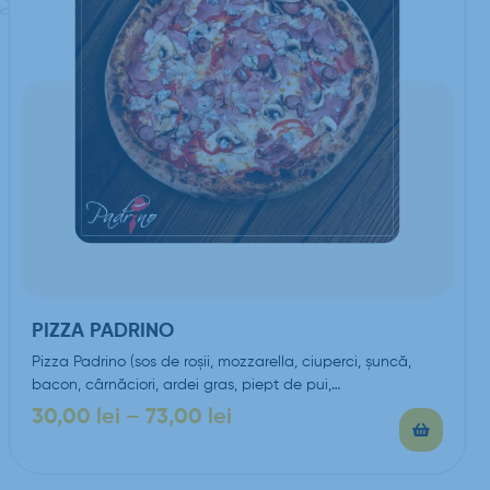
PIZZA PADRINO
Pizza Padrino (sos de roşii, mozzarella, ciuperci, şuncă,
bacon, cârnăciori, ardei gras, piept de pui,…
30,00
lei
–
73,00
lei