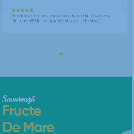
"Pe departe cea mai buna servire din Suceava.
Multumim!!! Un loc special si total schimbat"
Savurează
Fructe
De Mare