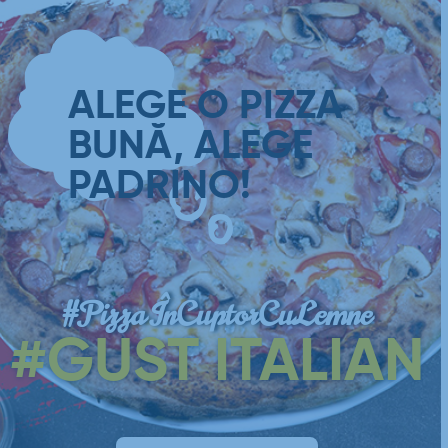
ALEGE O PIZZA
BUNĂ, ALEGE
PADRINO!
#PizzaÎnCuptorCuLemne
#GUST ITALIAN