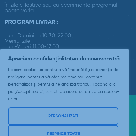
În zilele festive sau cu evenimente programul
poate varia.
PROGRAM LIVRĂRI:
Luni-Duminică 10:30-22:00
Meniul zilei:
Luni-Vineri 11:00-17:00
Apreciem confidențialitatea dumneavoastră
Folosim cookie-uri pentru a vă îmbunătăți experiența de
navigare, pentru a vă oferi reclame sau conținut
personalizat și pentru a ne analiza traficul. Făcând clic
pe „Accept toate”, sunteți de acord cu utilizarea cookie-
urilor.
Copyright © 2026 Padrino Suceava
PERSONALIZAȚI
web-admin.ro Creare website Suceava
RESPINGE TOATE