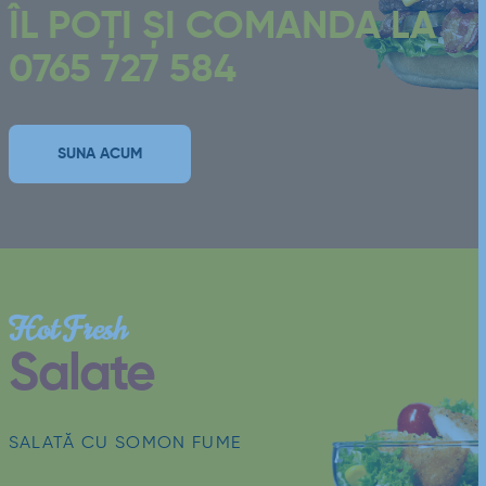
ÎL POȚI ȘI COMANDA LA
0765 727 584
SUNA ACUM
Hot Fresh
Salate
SALATĂ CU SOMON FUME