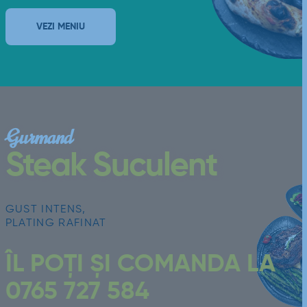
VEZI MENIU
Gurmand
Steak Suculent
GUST INTENS,
PLATING RAFINAT
ÎL POȚI ȘI COMANDA LA
0765 727 584