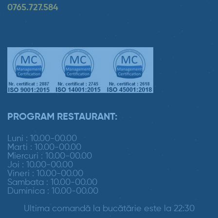
0765.727.584
PROGRAM RESTAURANT:
Luni : 10.00-00.00
Marti : 10.00-00.00
Miercuri : 10.00-00.00
Joi : 10.00-00.00
Vineri : 10.00-00.00
Sambata : 10.00-00.00
Duminica : 10.00-00.00
Ultima comandă la bucătărie este la 22:30