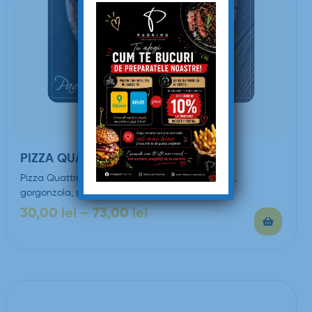
PIZZA QUATTRO FORMAGGI
Pizza Quattro Formaggi (sos de roşii, mozzarella,
gorgonzola, parmezan, smântână)
30,00
lei
–
73,00
lei