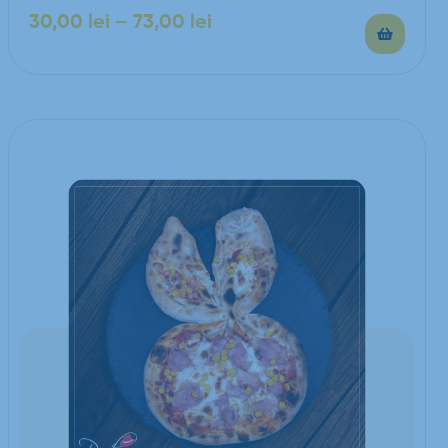
30,00
lei
–
73,00
lei