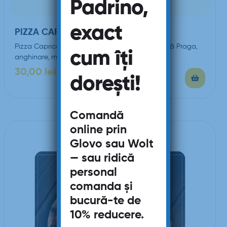
Padrino,
exact
PIZZA CAPRICCIOSA
Pizza Capricciosa (sos de roşii, mozzarella, şuncă Praga,
cum îți
anghinare, măsline, ou)
30,00
lei
–
73,00
lei
dorești!
Comandă
online prin
Glovo
sau
Wolt
— sau ridică
personal
comanda și
bucură-te de
10% reducere
.