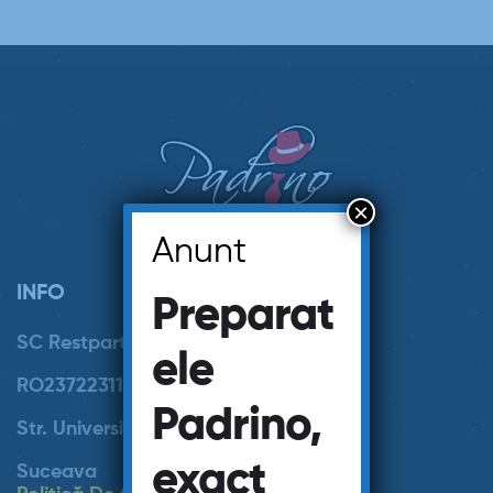
×
Anunt
INFO
Preparat
SC Restpartner SRL J33/694/2008
ele
RO23722311
Padrino,
Str. Universitatii 15
exact
Suceava