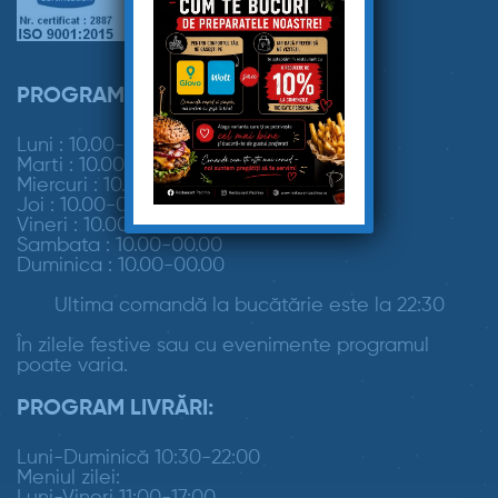
PROGRAM RESTAURANT:
Luni : 10.00-00.00
Marti : 10.00-00.00
Miercuri : 10.00-00.00
Joi : 10.00-00.00
Vineri : 10.00-00.00
Sambata : 10.00-00.00
Duminica : 10.00-00.00
Ultima comandă la bucătărie este la 22:30
În zilele festive sau cu evenimente programul
poate varia.
PROGRAM LIVRĂRI:
Luni-Duminică 10:30-22:00
Meniul zilei:
Luni-Vineri 11:00-17:00