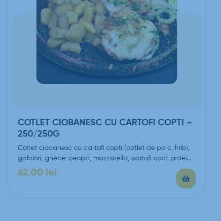
COTLET CIOBANESC CU CARTOFI COPTI –
250/250G
Cotlet ciobanesc cu cartofi copti (cotlet de porc, hribi,
galbiori, ghebe, ceapa, mozzarella, cartofi copti,ardei…
62,00
lei