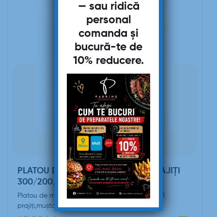
— sau ridică
personal
comanda și
bucură-te de
10% reducere
.
PLATOU DE MITITEI CU CARTOFI PRAJIȚI
300/200/50G
Platou de mititei cu cartofi prajiți (5 mici, cartofi
prajiți,muștar)