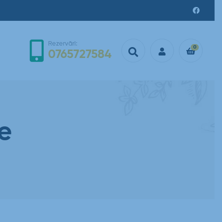
Rezervări:
0
0765727584
e