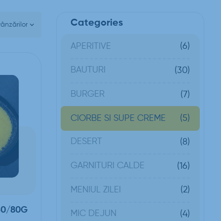
Categories
APERITIVE
(6)
BAUTURI
(30)
BURGER
(7)
(5)
CIORBE SI SUPE CREME
DESERT
(8)
GARNITURI CALDE
(16)
MENIUL ZILEI
(2)
50/80G
MIC DEJUN
(4)