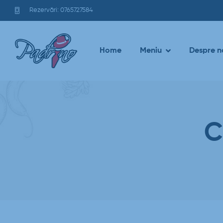
Rezervări: 0765727584
Home
Meniu
Despre n
C