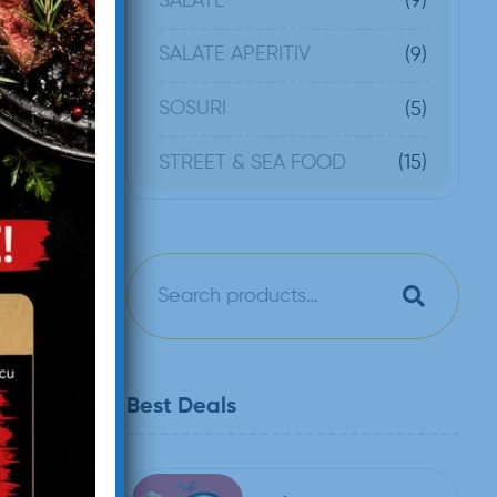
SALATE
(9)
SALATE APERITIV
(9)
SOSURI
(5)
(15)
STREET & SEA FOOD
Best Deals