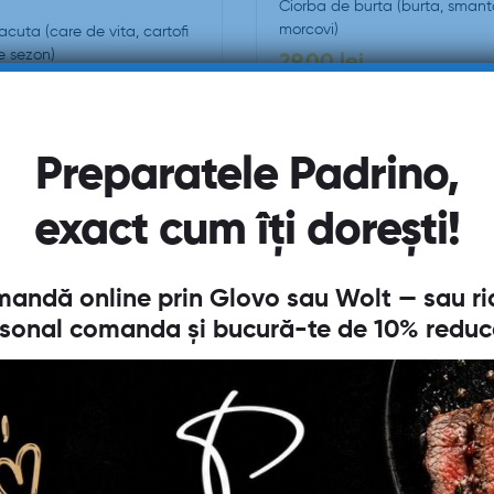
Ciorba de burta (burta, smant
morcovi)
cuta (care de vita, cartofi
e sezon)
29,00
lei
Preparatele Padrino,
exact cum îți dorești!
andă online prin
Glovo
sau
Wolt
— sau ri
sonal comanda și bucură-te de
10% reduc