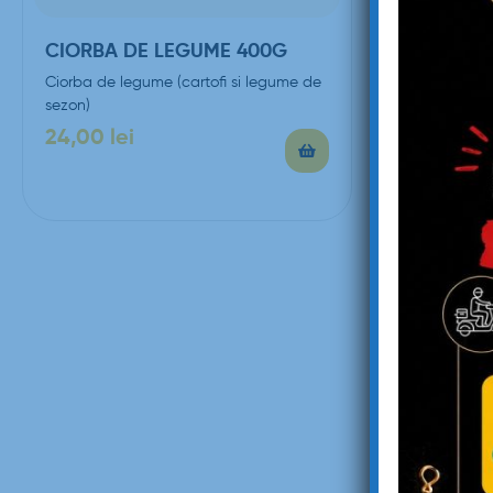
CIORBA DE LEGUME 400G
SUPA DE
BOUILLA
Ciorba de legume (cartofi si legume de
SPECIAL
sezon)
Supa de fru
BOUILLABAISS
24,00
lei
mix fructe d
89,00
lei