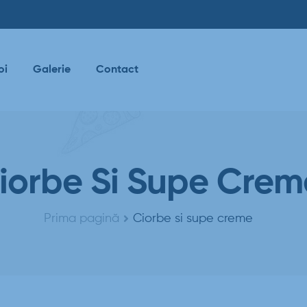
oi
Galerie
Contact
iorbe Si Supe Crem
Prima pagină
Ciorbe si supe creme