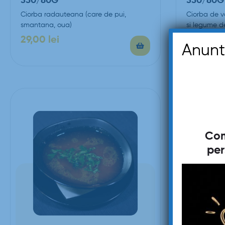
350/80G
350/80G
Ciorba radauteana (care de pui,
Ciorba de va
smantana, oua)
si legume d
29,00
lei
27,00
lei
Anunt
Com
per