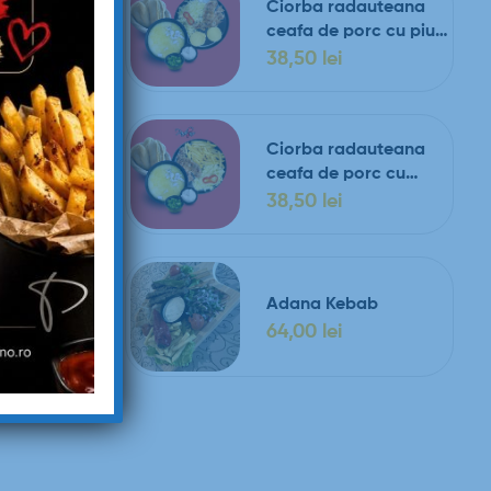
Ciorba radauteana
ceafa de porc cu piure
de cartofi si salata de
38,50
lei
varza
Ciorba radauteana
ceafa de porc cu
cartofi prajiti si salata
38,50
lei
de varza
Adana Kebab
64,00
lei