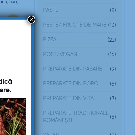
ana, oua,
PASTE
(8)
×
PESTE/ FRUCTE DE MARE
(13)
PIZZA
(22)
POST/VEGAN
(16)
PREPARATE DIN PASARE
(9)
dică
PREPARATE DIN PORC
(6)
ere
.
PREPARATE DIN VITA
(3)
PREPARATE TRADITIONALE
(8)
ROMÂNEȘTI