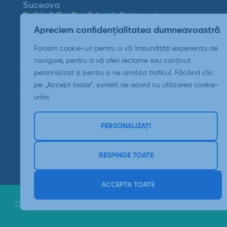
Suceava
Politică De Confidențialitate
Apreciem confidențialitatea dumneavoastră
Politica Cookie
Folosim cookie-uri pentru a vă îmbunătăți experiența de
ANPC
navigare, pentru a vă oferi reclame sau conținut
personalizat și pentru a ne analiza traficul. Făcând clic
pe „Accept toate”, sunteți de acord cu utilizarea cookie-
urilor.
PERSONALIZAȚI
RESPINGE TOATE
ACCEPTA TOATE
Copyright © 2026 Padrino Suceava