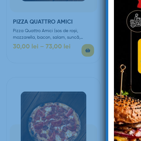
PIZZA QUATTRO AMICI
PIZZA B
Pizza Quattro Amici (sos de roşii,
Pizza Baby (
mozzarella, bacon, salam, suncă,
suncă, por
porumb, ciuperci, ardei gras, parmezan,
30,00
lei
–
73,00
lei
28,00
le
…