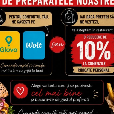
ABY
PIZZA QUATTRO STAGG
sos de roşii, mozzarella,
Pizza Quattro Staggioni (sos de
umb)
mozzarella, suncă, ciuperci, mă
ardei gras)
i
–
64,00
lei
28,00
lei
–
69,00
lei