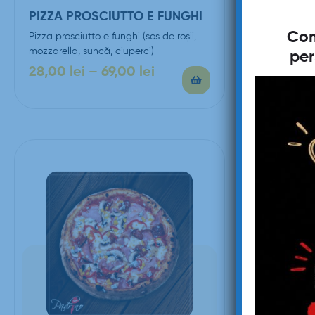
PIZZA PROSCIUTTO E FUNGHI
PIZZA C
Com
Pizza prosciutto e funghi (sos de roşii,
Pizza Capric
mozzarella, suncă, ciuperci)
mozzarella,
per
măsline, ou
28,00
lei
–
69,00
lei
30,00
le