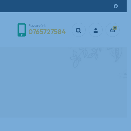
Rezervări:
0
0765727584