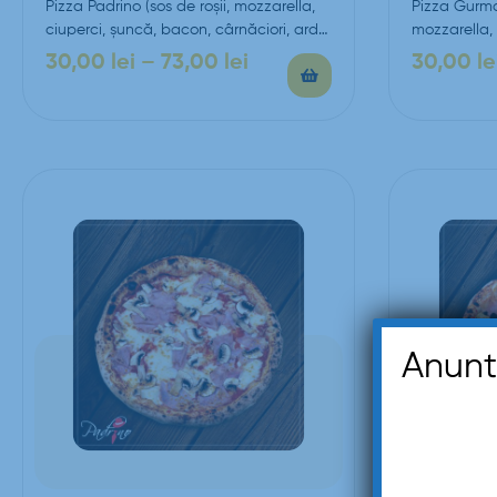
Pizza Padrino (sos de roşii, mozzarella,
Pizza Gurman
ciuperci, şuncă, bacon, cârnăciori, ardei
mozzarella, 
gras, piept de pui,…
bacon parme
30,00
lei
–
73,00
lei
30,00
le
Anunt