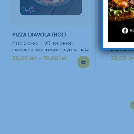
PIZZA DIAVOLA (HOT)
PIZZA CU
Pizza Diavola (HOT) (sos de roşii,
Pizza cu pui
mozzarella, salam picant, roşii marinate,
piept de pu
sos chilly)
parmezan, so
28,00
lei
–
70,00
lei
28,00
le