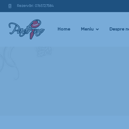
Rezervări: 0765727584
Home
Meniu
Despre n