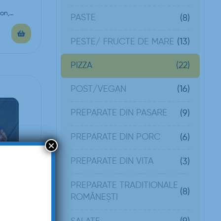
on,
PASTE
(8)
PESTE/ FRUCTE DE MARE
(13)
(22)
PIZZA
POST/VEGAN
(16)
PREPARATE DIN PASARE
(9)
PREPARATE DIN PORC
(6)
×
PREPARATE DIN VITA
(3)
PREPARATE TRADITIONALE
(8)
ROMÂNEȘTI