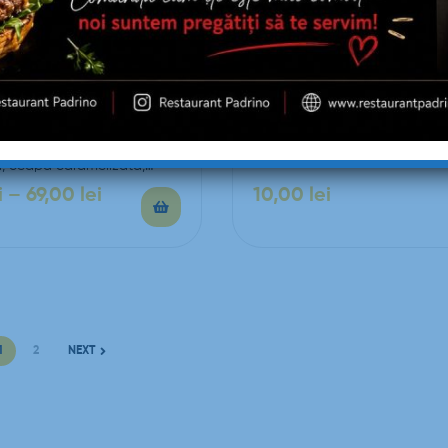
 PUI
FOCACCIA SIMPLĂ
 (sos de roşii, mozzarella,
Focaccia simplă 300g
i, ceapă caramelizată,
s chilly)…
i
–
69,00
lei
10,00
lei
1
2
NEXT