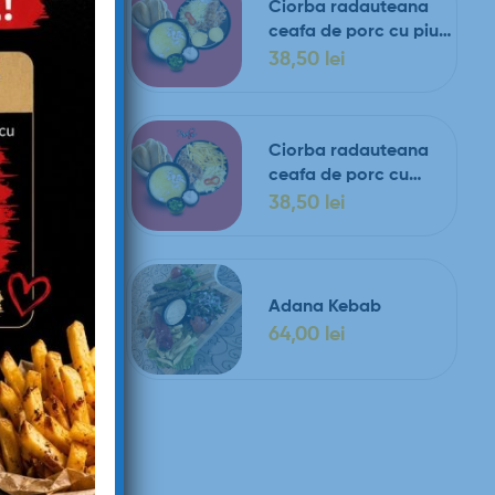
Ciorba radauteana
ceafa de porc cu piure
de cartofi si salata de
38,50
lei
IONI
varza
 roşii,
sline,
Ciorba radauteana
ceafa de porc cu
cartofi prajiti si salata
38,50
lei
de varza
Adana Kebab
64,00
lei