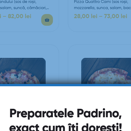
dului (sos de roşii,
Pizza Quattro Carni (sos roşii,
salam, suncă, cârnăciori,
mozzarella, sunca, salam, bac
zan, ardei gras, măsline)
carnaciori)
i
–
82,00
lei
28,00
lei
–
73,00
lei
Preparatele Padrino,
exact cum îți dorești!