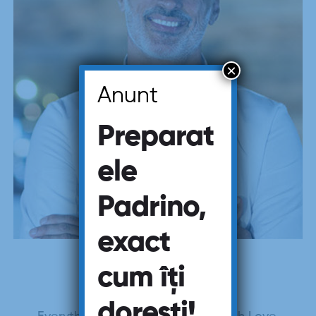
×
Anunt
Preparat
ele
Padrino,
exact
CHEF
cum îți
WILLIAM SMITH
dorești!