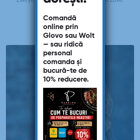
Everything We Pizza, We Pizza With Love.
nDesigner Fastfood.
Comandă
online prin
Glovo
sau
Wolt
— sau ridică
personal
comanda și
bucură-te de
10% reducere
.