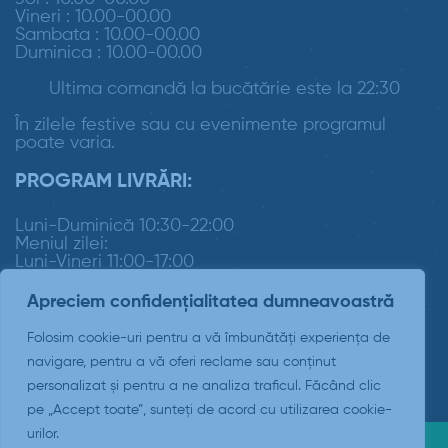
Vineri : 10.00-00.00
Sambata : 10.00-00.00
Duminica : 10.00-00.00
Ultima comandă la bucătărie este la 22:30
În zilele festive sau cu evenimente programul
poate varia.
PROGRAM LIVRĂRI:
Luni-Duminică 10:30-22:00
Meniul zilei:
Luni-Vineri 11:00-17:00
Apreciem confidențialitatea dumneavoastră
Folosim cookie-uri pentru a vă îmbunătăți experiența de
navigare, pentru a vă oferi reclame sau conținut
personalizat și pentru a ne analiza traficul. Făcând clic
pe „Accept toate”, sunteți de acord cu utilizarea cookie-
urilor.