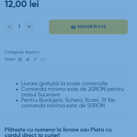
12,00
lei
-
+
ADAUGĂ ÎN COȘ
Categorie:
Bauturi
Facebook
Twitter
Pinterest
Email
Share:
Livrare gratuită la toate comenzile
Comanda minima este de 20RON pentru
orasul Suceava
Pentru Burdujeni, Scheia, Itcani, Sf Ilie
comanda minima este de 50RON
Plătește cu numerar la livrare sau Plata cu
cardul direct la curier!