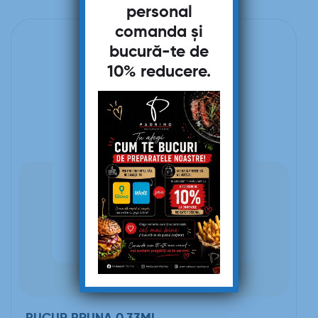
personal
comanda și
bucură-te de
10% reducere
.