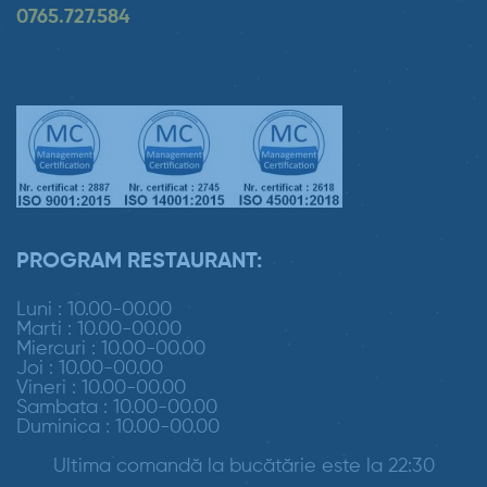
0765.727.584
PROGRAM RESTAURANT:
Luni : 10.00-00.00
Marti : 10.00-00.00
Miercuri : 10.00-00.00
Joi : 10.00-00.00
Vineri : 10.00-00.00
Sambata : 10.00-00.00
Duminica : 10.00-00.00
Ultima comandă la bucătărie este la 22:30