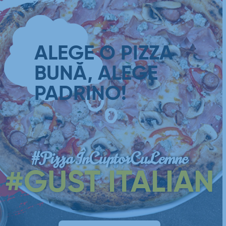
ALEGE O PIZZA
BUNĂ, ALEGE
PADRINO!
#PizzaÎnCuptorCuLemne
#GUST ITALIAN