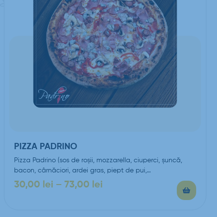
PIZZA PADRINO
Pizza Padrino (sos de roşii, mozzarella, ciuperci, şuncă,
bacon, cârnăciori, ardei gras, piept de pui,…
30,00
lei
–
73,00
lei