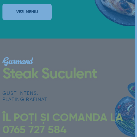
VEZI MENIU
Gurmand
Steak Suculent
GUST INTENS,
PLATING RAFINAT
ÎL POȚI ȘI COMANDA LA
0765 727 584