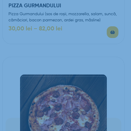
PIZZA GURMANDULUI
Pizza Gurmandului (sos de roşii, mozzarella, salam, suncă,
cârnăciori, bacon parmezan, ardei gras, măsline)
30,00
lei
–
82,00
lei