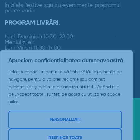
În zilele festive sau cu evenimente programul
poate varia.
PROGRAM LIVRĂRI:
Luni-Duminică 10:30-22:00
Meniul zilei:
Luni-Vineri 11:00-17:00
Apreciem confidențialitatea dumneavoastră
Folosim cookie-uri pentru a vă îmbunătăți experiența de
navigare, pentru a vă oferi reclame sau conținut
personalizat și pentru a ne analiza traficul. Făcând clic
pe „Accept toate”, sunteți de acord cu utilizarea cookie-
urilor.
Copyright © 2026 Padrino Suceava
PERSONALIZAȚI
web-admin.ro Creare website Suceava
RESPINGE TOATE