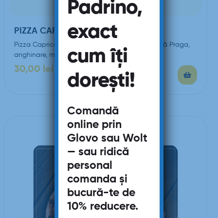
Padrino,
exact
PIZZA CAPRICCIOSA
Pizza Capricciosa (sos de roşii, mozzarella, şuncă Praga,
cum îți
anghinare, măsline, ou)
30,00
lei
–
73,00
lei
dorești!
Comandă
online prin
Glovo
sau
Wolt
— sau ridică
personal
comanda și
bucură-te de
10% reducere
.