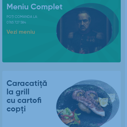
Meniu Complet
POȚI COMANDA LA:
0765 727 584
Vezi meniu
Caracatiță
la grill
cu cartofi
copți