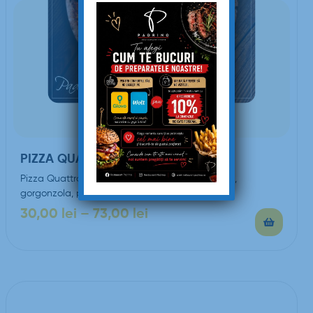
PIZZA QUATTRO FORMAGGI
Pizza Quattro Formaggi (sos de roşii, mozzarella,
gorgonzola, parmezan, smântână)
30,00
lei
–
73,00
lei