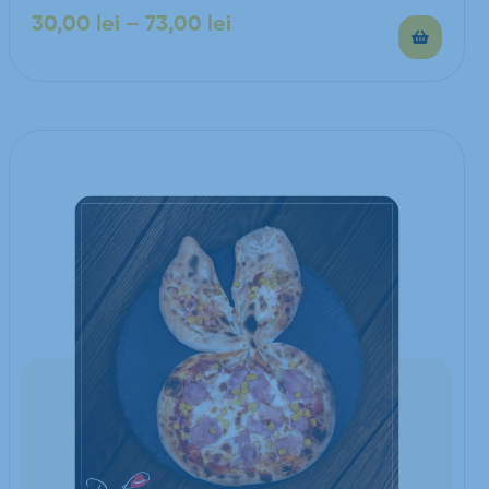
30,00
lei
–
73,00
lei