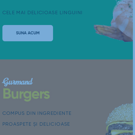
CELE MAI DELICIOASE LINGUINI
SUNA ACUM
Gurmand
Burgers
COMPUS DIN INGREDIENTE
PROASPETE ȘI DELICIOASE