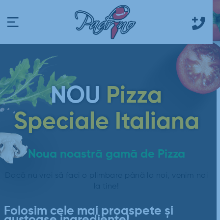
NOU
Pizza
Speciale Italiana
Noua noastră gamă de Pizza
Dacă nu vrei să faci o plimbare până la noi, venim noi
la tine!
Folosim cele mai proaspete și
gustoase ingrediente!