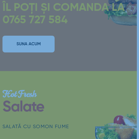
ÎL POȚI ȘI COMANDA LA
0765 727 584
SUNA ACUM
Hot Fresh
Salate
SALATĂ CU SOMON FUME