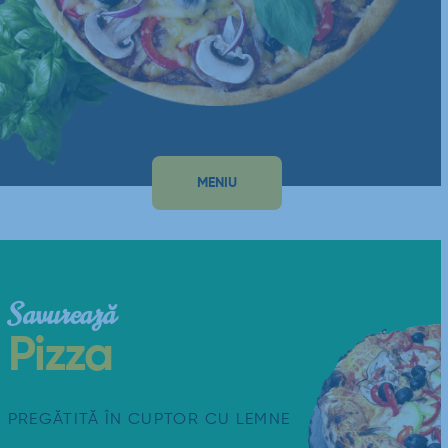
MENIU
Savurează
Pizza
PREGĂTITĂ ÎN CUPTOR CU LEMNE