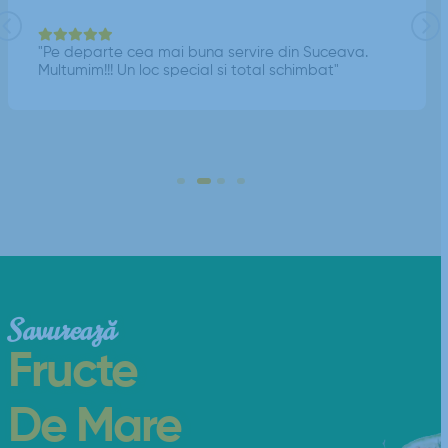
"Pe departe cea mai buna servire din Suceava.
Multumim!!! Un loc special si total schimbat"
Savurează
Fructe
De Mare