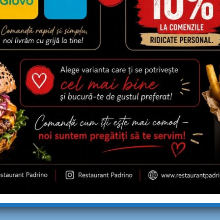
TRADITIONAL
PLATOU TRADITIONAL
EAN – 1500G
MOLDOVENESC 1+1 – 1
tional Bucovinean (cotlet de
Platou traditional Moldovenes
 de porc, coaste de porc,
de porc, piept de porc, branz
roaspeti, cartofi…
burduf, 4 mici, cartofi…
ei
120,00
lei