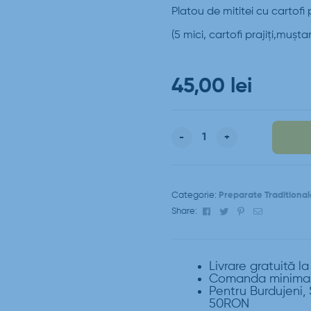
Platou de mititei cu cartofi p
(5 mici, cartofi prajiți,muștar
45,00
lei
-
+
Categorie:
Preparate Traditiona
Facebook
Twitter
Pinterest
Email
Share:
Livrare gratuită l
Comanda minima 
Pentru Burdujeni, 
50RON