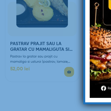
PASTRAV PRAJIT SAU LA
PLATOU 
GRATAR CU MAMALIGUTA SI
BUCOVIN
USTUROI – 350G/250G
Pastrav la gratar sau prajit cu
Platou tradi
mamaliga si usturoi (pastrav, lamaie,
porc, ceafa
mamaliga)
carnaciori p
52,00
lei
145,00
l