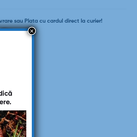
vrare sau Plata cu cardul direct la curier!
×
dică
ere
.