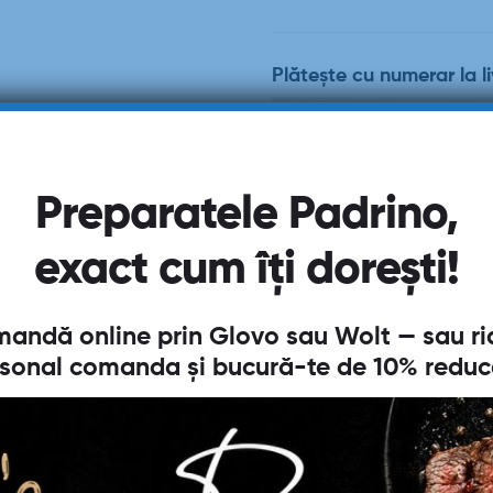
Plătește cu numerar la li
Preparatele Padrino,
exact cum îți dorești!
andă online prin
Glovo
sau
Wolt
— sau ri
sonal comanda și bucură-te de
10% reduc