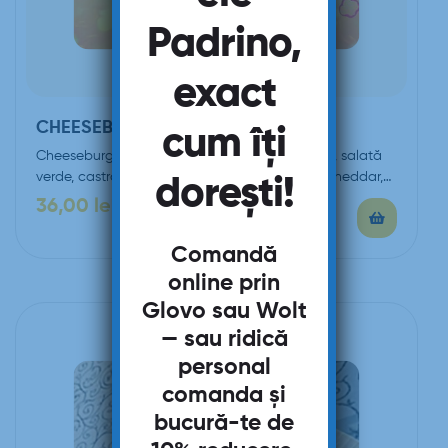
Padrino,
exact
CHEESEBURGER – 320G
cum îți
Cheeseburger (chiflă, carne de vită, sos burger, salată
verde, castraveți murați, ceapă roșie, brânză cheddar,…
dorești!
36,00
lei
Comandă
online prin
Glovo
sau
Wolt
— sau ridică
personal
comanda și
bucură-te de