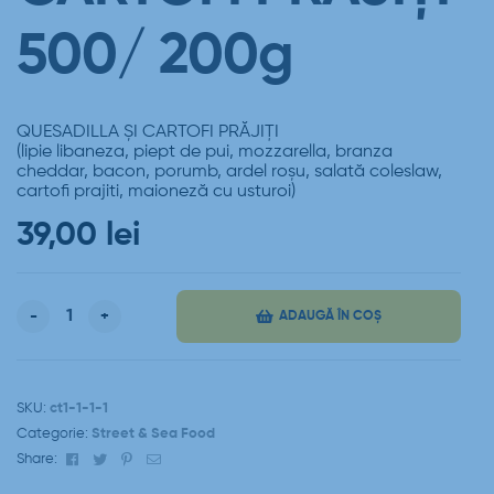
500/ 200g
QUESADILLA ȘI CARTOFI PRĂJIȚI
(lipie libaneza, piept de pui, mozzarella, branza
cheddar, bacon, porumb, ardel roșu, salată coleslaw,
cartofi prajiti, maioneză cu usturoi)
39,00
lei
-
+
ADAUGĂ ÎN COȘ
SKU:
ct1-1-1-1
Categorie:
Street & Sea Food
Facebook
Twitter
Pinterest
Email
Share: