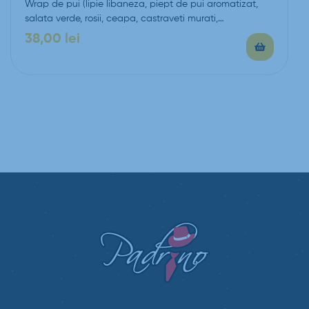
Wrap de pui (lipie libaneza, piept de pui aromatizat,
salata verde, rosii, ceapa, castraveti murati,…
38,00
lei