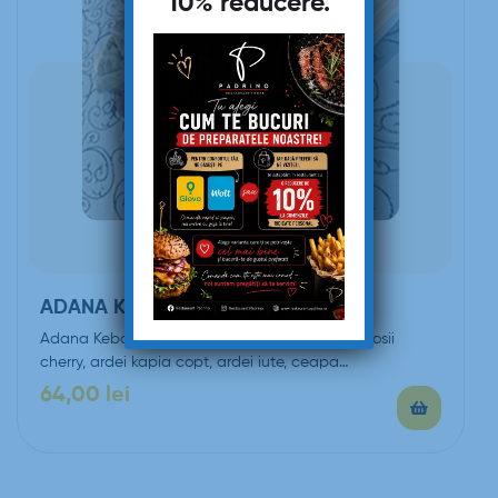
10% reducere
.
ADANA KEBAB
Adana Kebab 850g (Pita, carne de vita-oaie, rosii
cherry, ardei kapia copt, ardei iute, ceapa…
64,00
lei