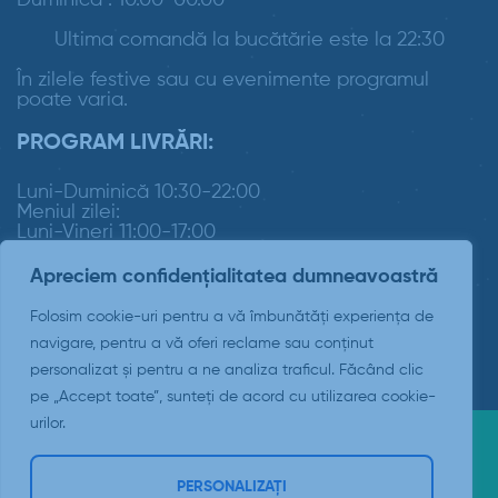
Ultima comandă la bucătărie este la 22:30
În zilele festive sau cu evenimente programul
poate varia.
PROGRAM LIVRĂRI:
Luni-Duminică 10:30-22:00
Meniul zilei:
Luni-Vineri 11:00-17:00
Apreciem confidențialitatea dumneavoastră
Folosim cookie-uri pentru a vă îmbunătăți experiența de
navigare, pentru a vă oferi reclame sau conținut
personalizat și pentru a ne analiza traficul. Făcând clic
pe „Accept toate”, sunteți de acord cu utilizarea cookie-
urilor.
Copyright © 2026 Padrino Suceava
PERSONALIZAȚI