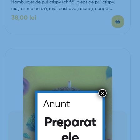
Hamburger de pui crispy (chiflă, piept de pui crispy,
muștar, maioneză, roșii, castraveți murați, ceapă,…
38,00
lei
×
Anunt
Preparat
ele