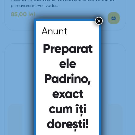
primavara intr-o livada…
85,00
lei
×
Anunt
Preparat
ele
Padrino,
exact
cum îți
dorești!