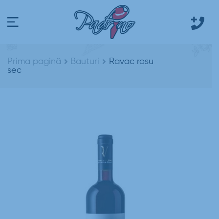
Prima pagină
Bauturi
Ravac rosu
sec