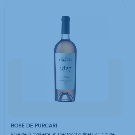
ROSE DE PURCARI
Rose de Purcari este un spectacol al finetii, ca o zi de