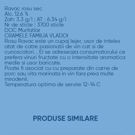
Ravac rosu sec
Alc. 12.6 %
Zah: 3.3 g/l ; AT : 6.34 g/l
Nr de sticle : 3700 sticle
DOC Murfatlar
CRAMELE FAMILIA VLADOI
Rosu Ravac este un cupaj lejer, usor de inteles
atat de catre pasionatii de vin cat si de
cunoscatori. . El se adreseaza consumatorului ce
prefera vinuri fructate cu o intensitate aromatica
medie si usor baricate.
Poate fi asociat cu cu preparate din carne de
porc sau vita marinata in vin fara prea multe
mirodenii.
Temperatura optima de servire 12-14 C
PRODUSE SIMILARE