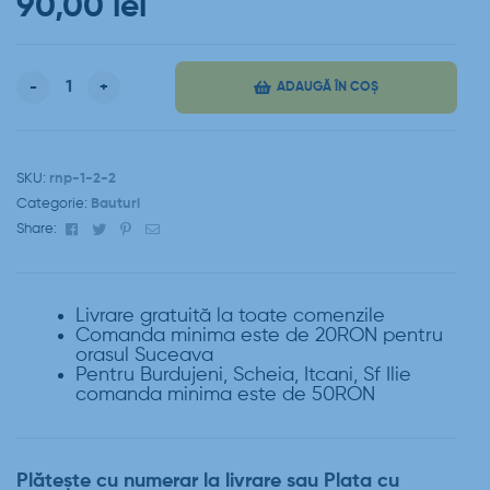
90,00
lei
-
+
ADAUGĂ ÎN COȘ
SKU:
rnp-1-2-2
Categorie:
Bauturi
Facebook
Twitter
Pinterest
Email
Share:
Livrare gratuită la toate comenzile
Comanda minima este de 20RON pentru
orasul Suceava
Pentru Burdujeni, Scheia, Itcani, Sf Ilie
comanda minima este de 50RON
Plătește cu numerar la livrare sau Plata cu