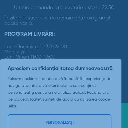
Ultima comandă la bucătărie este la 22:30
În zilele festive sau cu evenimente programul
poate varia.
PROGRAM LIVRĂRI:
Luni-Duminică 10:30-22:00
Meniul zilei:
Luni-Vineri 11:00-17:00
Apreciem confidențialitatea dumneavoastră
Folosim cookie-uri pentru a vă îmbunătăți experiența de
navigare, pentru a vă oferi reclame sau conținut
personalizat și pentru a ne analiza traficul. Făcând clic
pe „Accept toate”, sunteți de acord cu utilizarea cookie-
urilor.
Copyright © 2026 Padrino Suceava
PERSONALIZAȚI