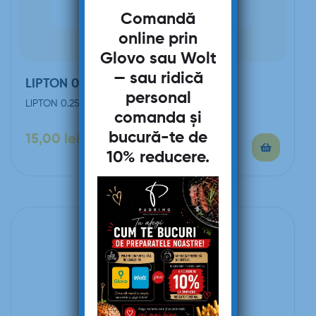
Comandă
online prin
Glovo
sau
Wolt
— sau ridică
LIPTON 0.250ML
personal
LIPTON 0.250ML
comanda și
bucură-te de
15,00
lei
10% reducere
.