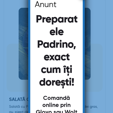
Anunt
Preparat
ele
Padrino,
exact
cum îți
dorești!
Comandă
SALATĂ CU PUI 400G
online prin
Salată cu Pui (salată verde, roşii, castraveţi, ardei gras,
Glovo
sau
Wolt
ou, piept de pui, dressing)