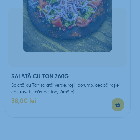
SALATĂ CU TON 360G
Salată cu Ton(salată verde, roşii, porumb, ceapă roşie,
castraveti, măsline, ton, lămâie)
38,00
lei