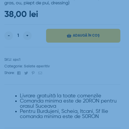
gras, ou, piept de pui, dressing)
38,00
lei
-
+
ADAUGĂ ÎN COȘ
SKU:
spc1
Categorie:
Salate aperitiv
Facebook
Twitter
Pinterest
Email
Share:
Livrare gratuită la toate comenzile
Comanda minima este de 20RON pentru
orasul Suceava
Pentru Burdujeni, Scheia, Itcani, Sf Ilie
comanda minima este de 50RON