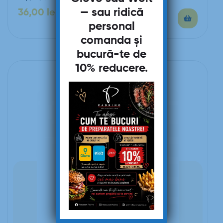
— sau ridică
36,00
lei
personal
comanda și
bucură-te de
10% reducere
.