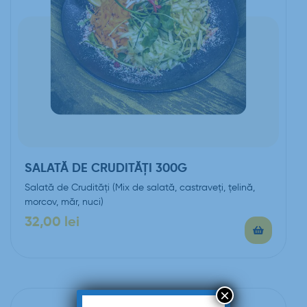
SALATĂ DE CRUDITĂŢI 300G
Salată de Crudităţi (Mix de salată, castraveți, țelină,
morcov, măr, nuci)
32,00
lei
×