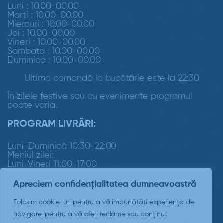
Luni : 10.00-00.00
Marti : 10.00-00.00
Miercuri : 10.00-00.00
Joi : 10.00-00.00
Vineri : 10.00-00.00
Sambata : 10.00-00.00
Duminica : 10.00-00.00
Ultima comandă la bucătărie este la 22:30
În zilele festive sau cu evenimente programul
poate varia.
PROGRAM LIVRĂRI:
Luni-Duminică 10:30-22:00
Meniul zilei:
Luni-Vineri 11:00-17:00
Apreciem confidențialitatea dumneavoastră
Folosim cookie-uri pentru a vă îmbunătăți experiența de
navigare, pentru a vă oferi reclame sau conținut