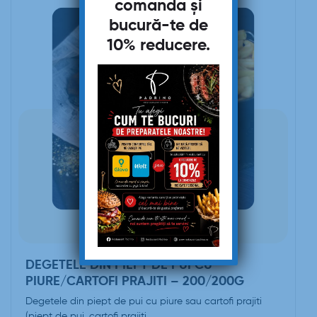
comanda și
bucură-te de
10% reducere
.
DEGETELE DIN PIEPT DE PUI CU
PIURE/CARTOFI PRAJITI – 200/200G
Degetele din piept de pui cu piure sau cartofi prajiti
(piept de pui, cartofi prajiti…