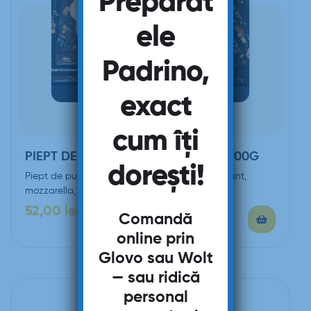
Preparat
ele
Padrino,
exact
cum îți
PIEPT DE PUI VALDOSTANA – 200/200G
dorești!
Piept de pui Valdostana (Piept de pui, şuncă, unt,
mozzarella, smântână vegetală, ciuperci)
52,00
lei
Comandă
online prin
Glovo
sau
Wolt
— sau ridică
personal