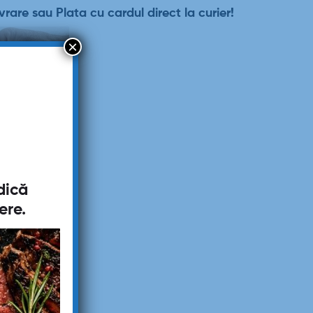
vrare sau Plata cu cardul direct la curier!
×
dică
ere
.