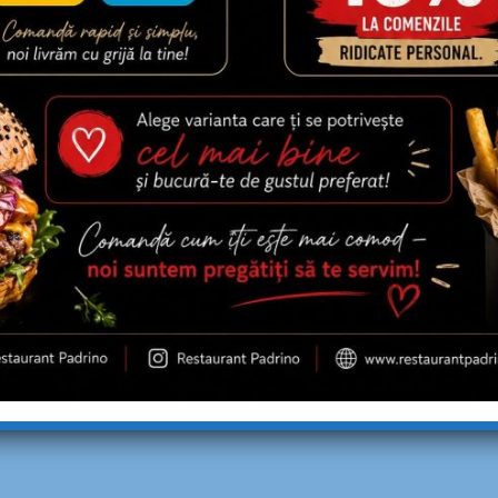
TI ALLA CARBONARA
PENNE QUATTRO FOR
450G
lla Carbonara (spaghetti,
Penne Quattro Formaggi (penn
ntana, galbenus de ou,
smantana vegetala, gorgonzo
mozzarella, parmezan)
i
44,00
lei