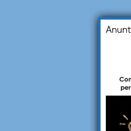
Anunt
Com
per