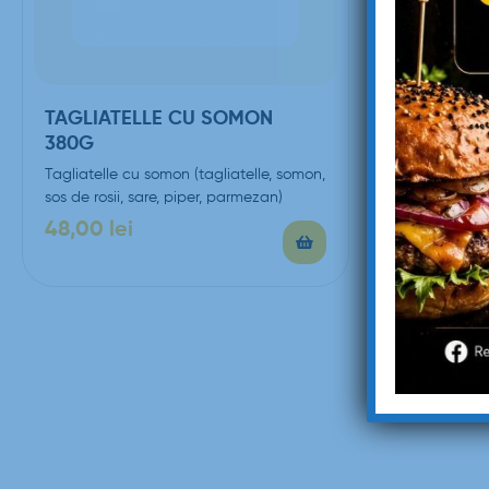
TAGLIATELLE CU SOMON
SPAGHET
380G
– 450G
Tagliatelle cu somon (tagliatelle, somon,
Spaghetti a
sos de rosii, sare, piper, parmezan)
bacon, sma
parmezan)
48,00
lei
42,00
le