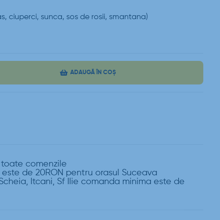
s, ciuperci, sunca, sos de rosii, smantana)
ADAUGĂ ÎN COȘ
a toate comenzile
este de 20RON pentru orasul Suceava
Scheia, Itcani, Sf Ilie comanda minima este de