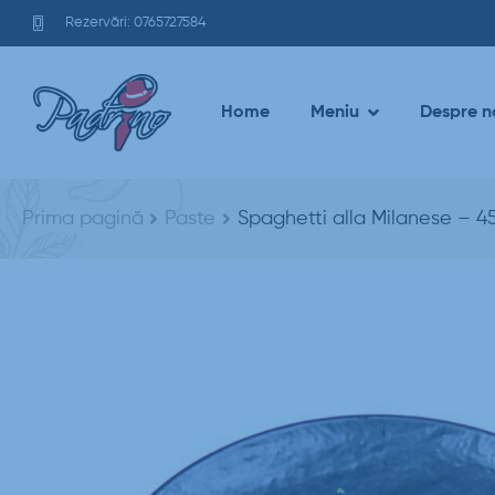
Rezervări: 0765727584
Home
Meniu
Despre n
Prima pagină
Paste
Spaghetti alla Milanese – 4