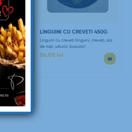
MAGGI
LINGUINI CU CREVETI 450G
Linguini cu creveți (linguini, creveți, sos
de roșii, usturoi, busuioc)
e, bacon,
la,
56,00
lei