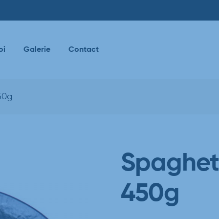
oi
Galerie
Contact
50g
Spaghett
450g