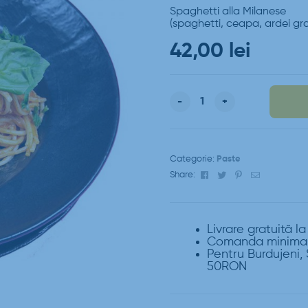
Spaghetti alla Milanese
(spaghetti, ceapa, ardei gra
42,00
lei
-
+
Categorie:
Paste
Facebook
Twitter
Pinterest
Email
Share:
Livrare gratuită l
Comanda minima 
Pentru Burdujeni, 
50RON