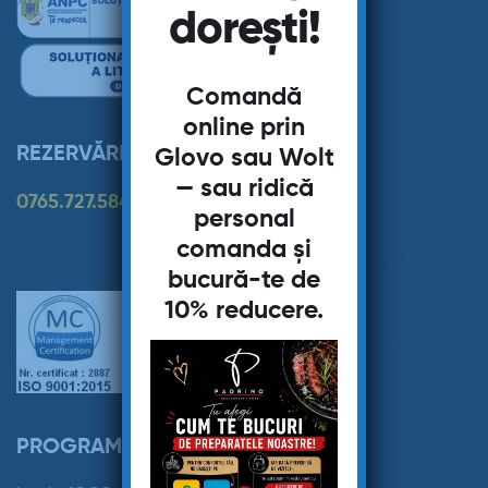
dorești!
Comandă
online prin
REZERVĂRI:
Glovo
sau
Wolt
— sau ridică
0765.727.584
personal
comanda și
bucură-te de
10% reducere
.
PROGRAM RESTAURANT: