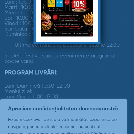
Luni : 10.00-00.00
Marti : 10.00-00.00
Miercuri : 10.00-00.00
Joi : 10.00-00.00
Vineri : 10.00-00.00
Sambata : 10.00-00.00
Duminica : 10.00-00.00
Ultima comandă la bucătărie este la 22:30
În zilele festive sau cu evenimente programul
poate varia.
PROGRAM LIVRĂRI:
Luni-Duminică 10:30-22:00
Meniul zilei:
Luni-Vineri 11:00-17:00
Apreciem confidențialitatea dumneavoastră
Folosim cookie-uri pentru a vă îmbunătăți experiența de
navigare, pentru a vă oferi reclame sau conținut