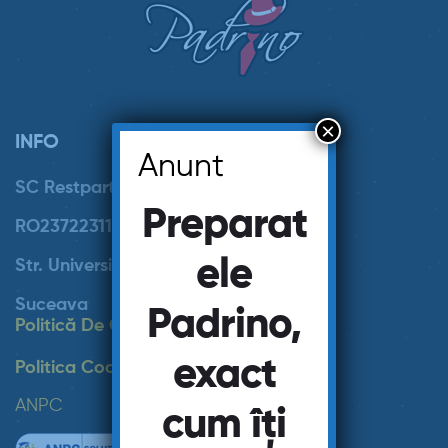
×
INFO
Anunt
SC Restpartner SRL J33/694/2008
Preparat
RO23722311
ele
Str. Universitatii 15
Suceava
Padrino,
Politică De Confidențialitate
exact
Politica Cookie
ANPC
cum îți