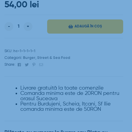
54,00
lei
-
+
ADAUGĂ ÎN COȘ
SKU:
hc-1-1-1-1-1
Categorii:
Burger
,
Street & Sea Food
Facebook
Twitter
Pinterest
Email
Share:
Livrare gratuită la toate comenzile
Comanda minima este de 20RON pentru
orasul Suceava
Pentru Burdujeni, Scheia, Itcani, Sf Ilie
comanda minima este de 50RON