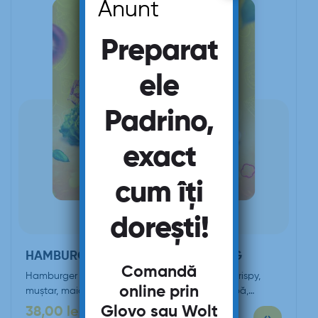
Anunt
Preparat
ele
Padrino,
exact
cum îți
dorești!
HAMBURGER CU PUI CRISPY – 340G
Comandă
Hamburger de pui crispy (chiflă, piept de pui crispy,
online prin
muștar, maioneză, roșii, castraveți murați, ceapă,…
Glovo
sau
Wolt
38,00
lei