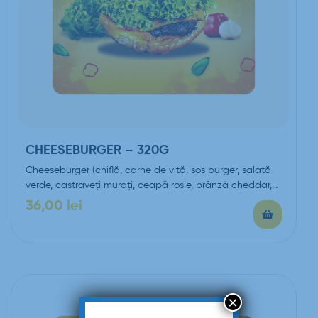
CHEESEBURGER – 320G
Cheeseburger (chiflă, carne de vită, sos burger, salată
verde, castraveți murați, ceapă roșie, brânză cheddar,…
36,00
lei
×