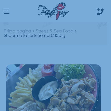
Prima pagină
Street & Sea Food
Shaorma la farfurie 600/150 g