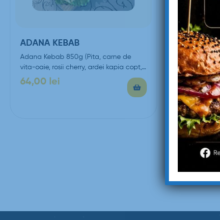
ADANA KEBAB
QUESADI
PRĂJIȚI 
Adana Kebab 850g (Pita, carne de
vita-oaie, rosii cherry, ardei kapia copt,
QUESADILLA 
ardei iute, ceapa…
libaneza, pi
64,00
lei
branza ched
39,00
lei