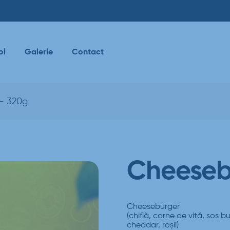
oi
Galerie
Contact
– 320g
Cheeseb
Cheeseburger
(chiflă, carne de vită, sos 
cheddar, roșii)