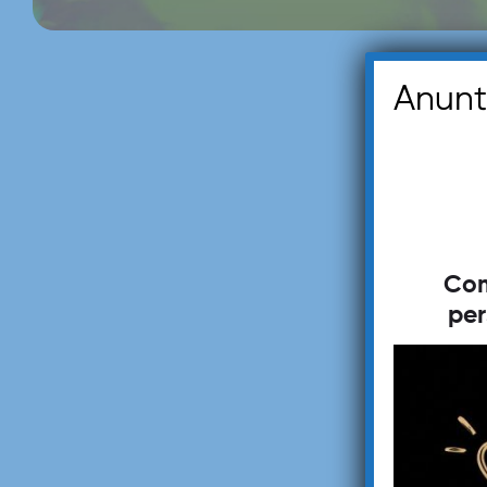
Anunt
Com
per