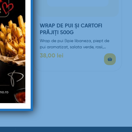
80G
WRAP DE PUI ȘI CARTOFI
PRĂJIȚI 500G
6 crispy
, 2 sosuri,…
Wrap de pui (lipie libaneza, piept de
pui aromatizat, salata verde, rosii,
ceapa, castraveti murati,…
38,00
lei