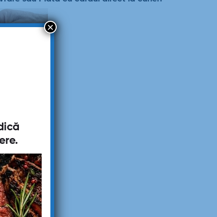
×
dică
ere
.