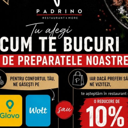
raveți murați, ceapă roșie, brânză cheddar, roșii)
PRODUSE SIMILARE