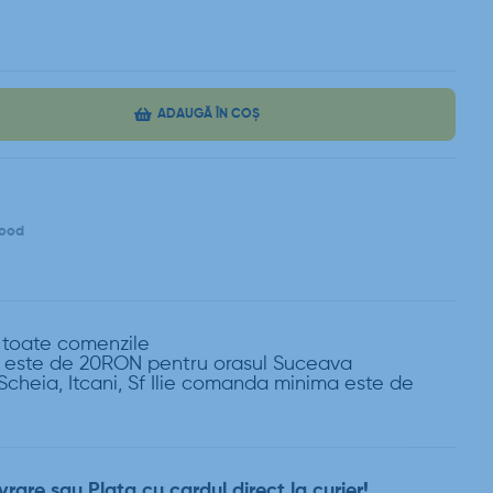
ADAUGĂ ÎN COȘ
Food
a toate comenzile
este de 20RON pentru orasul Suceava
Scheia, Itcani, Sf Ilie comanda minima este de
vrare sau Plata cu cardul direct la curier!