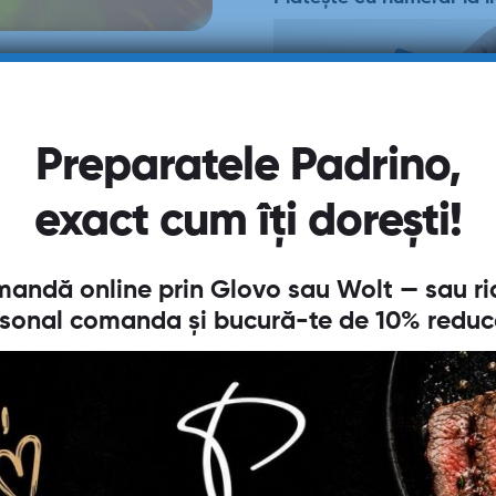
Preparatele Padrino,
exact cum îți dorești!
andă online prin
Glovo
sau
Wolt
— sau ri
sonal comanda și bucură-te de
10% reduc
Descriere