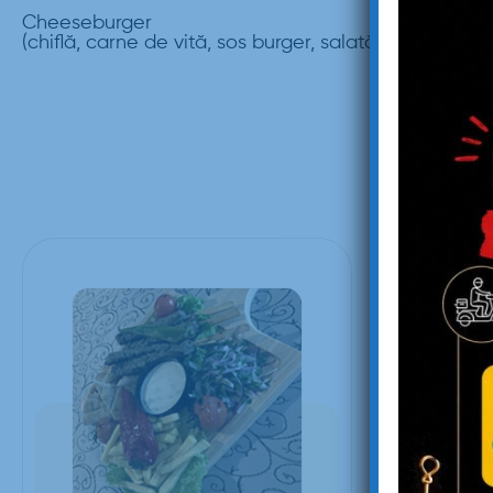
Cheeseburger
(chiflă, carne de vită, sos burger, salată verde, cast