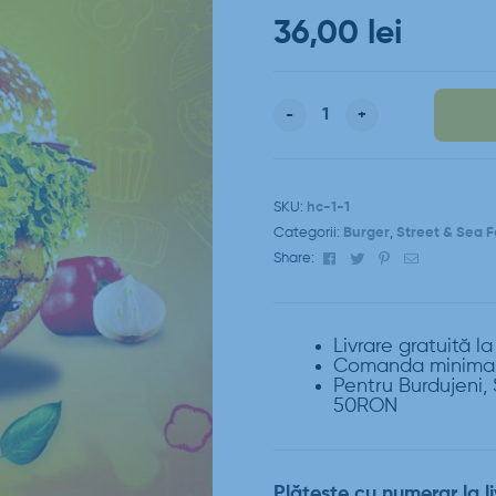
36,00
lei
-
+
SKU:
hc-1-1
Categorii:
Burger
,
Street & Sea 
Facebook
Twitter
Pinterest
Email
Share:
Livrare gratuită l
Comanda minima 
Pentru Burdujeni, 
50RON
Plătește cu numerar la li