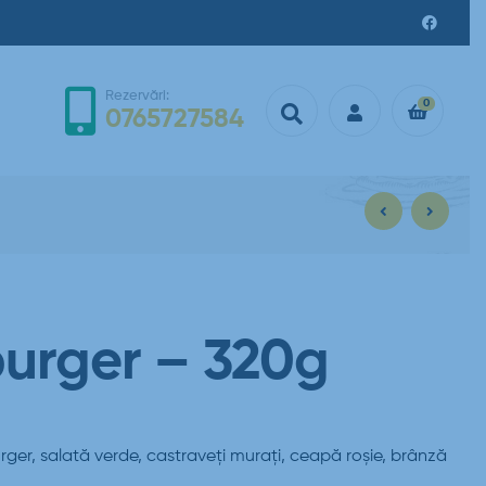
Rezervări:
0
0765727584
36,00
36,00
lei
lei
urger – 320g
burger, salată verde, castraveți murați, ceapă roșie, brânză