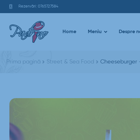
Rezervări: 0765727584
Home
Meniu
Despre n
Prima pagină
Street & Sea Food
Cheeseburger 