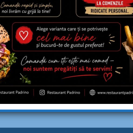
LLA ȘI CARTOFI
PLATOU CRISPY 1+1 11
500/ 200G
PLATOU CRISPY 6 crispy strips, 
wings, 2 porții de cartofi prăjiți
ȘI CARTOFI PRĂJIȚI (lipie
ept de pui, mozzarella,
85,00
lei
dar, bacon, porumb, ardel…